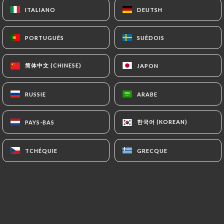
ITALIANO
ITALIANO
DEUTSH
DEUTSH
PORTUGUÊS
PORTUGUÊS
SUÉDOIS
SUÉDOIS
简体中文 (CHINESE)
简体中文 (CHINESE)
JAPON
JAPON
RUSSIE
RUSSIE
ARABE
ARABE
한국어 (KOREAN)
한국어 (KOREAN)
PAYS-BAS
PAYS-BAS
TCHÉQUIE
TCHÉQUIE
GRECQUE
GRECQUE