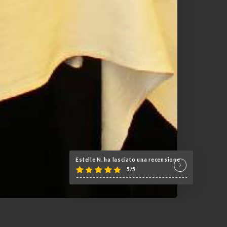
Estelle N. ha lasciato una recensione
5/5