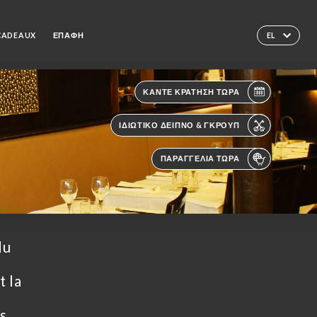
 CADEAUX
ΕΠΑΦΉ
EL
ΚΆΝΤΕ ΚΡΆΤΗΣΗ ΤΏΡΑ
ΙΔΙΩΤΙΚΌ ΔΕΊΠΝΟ & ΓΚΡΟΥΠ
ΠΑΡΑΓΓΕΛΊΑ ΤΏΡΑ
du
!
t la
es