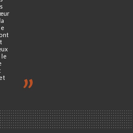
s
sœur
la
de
sont
t
eux
 le
e
t
et