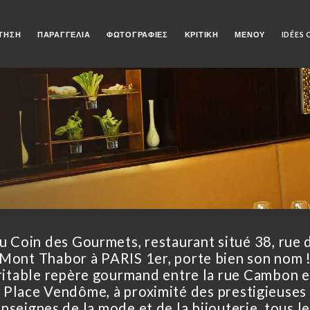
ΤΗΣΗ
ΠΑΡΑΓΓΕΛΊΑ
ΦΩΤΟΓΡΑΦΊΕΣ
ΚΡΙΤΙΚΉ
ΜΕΝΟΎ
IDÉES
u Coin des Gourmets, restaurant situé 38, rue 
Mont Thabor à PARIS 1er, porte bien son nom 
itable repère gourmand entre la rue Cambon e
Place Vendôme, à proximité des prestigieuses
nseignes de la mode et de la bijouterie, tous l