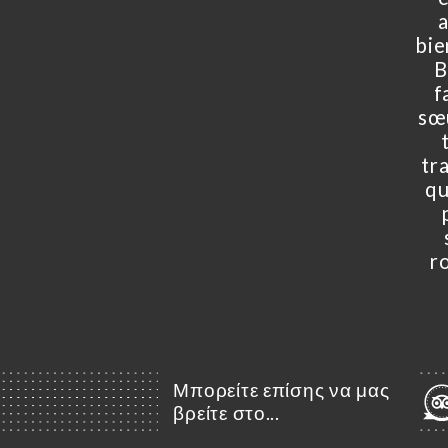
bie
B
f
sœu
tr
qu
r
Μπορείτε επίσης να μας
βρείτε στο...