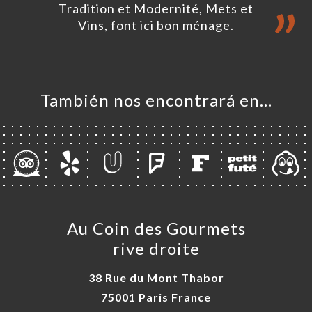
ERVA
Tradition et Modernité, Mets et
Vins, font ici bon ménage.
IDO
ERÍA
EÑA
NÚ
También nos encontrará en…
AUX
ACTO
Au Coin des Gourmets
rive droite
38 Rue du Mont Thabor
75001 Paris France