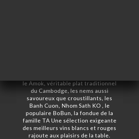
proximité des prestigieuses
enseignes de la mode et de la
bijouterie, tous les amateurs de
gastronomie indochinoise y sont les
bienvenus. Vous serez accueillis par
Chhim et sa sœur Barbara qui
perpétuent la tradition culinaire de
la famille TA. Les recettes
savoureuses de la grande sœur
Virginie, fondatrice du restaurant en
1981 sont toujours au menu comme
le Amok, véritable plat traditionnel
du Cambodge, les nems aussi
savoureux que croustillants, les
Banh Cuon, Nhom Sath KO , le
populaire BoBun, la fondue de la
famille TA Une sélection exigeante
des meilleurs vins blancs et rouges
CIO
rajoute aux plaisirs de la table.