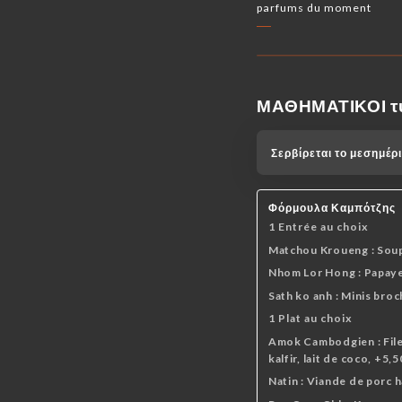
parfums du moment
ΜΑΘΗΜΑΤΙΚΟΙ τ
Σερβίρεται το μεσημέ
Φόρμουλα Καμπότζης
1 Entrée au choix
Matchou Kroueng : Soupe
Nhom Lor Hong : Papaye 
Sath ko anh : Minis broc
1 Plat au choix
Amok Cambodgien : Filets
kalfir, lait de coco, +5,
Natin : Viande de porc h