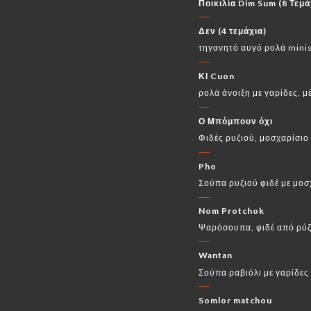
Ποικιλία Dim Sum (8 Τεμά
Δεν (4 τεμάχια)
τηγανητό αυγό ρολά minis
ΚΙ Cuon
ρολά άνοιξη με γαρίδες, μ
Ο Μπόμπουν όχι
Φιδές ρυζιού, μοσχαρίσιο
Pho
Σούπα ρυζιού φιδέ με μοσχ
Nom Protchok
Ψαρόσουπα, φιδέ από ρύζι
Wantan
Σούπα ραβιόλι με γαρίδες
Somlor matchou