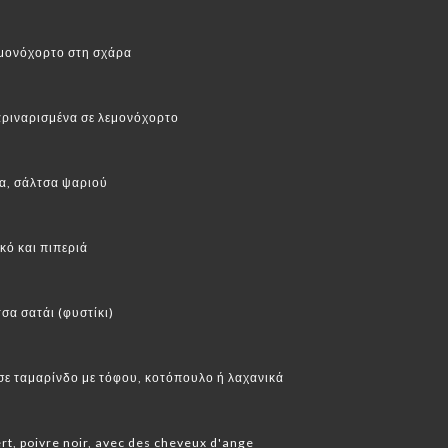
μονόχορτο στη σχάρα
αριναρισμένα σε λεμονόχορτο
λα, σάλτσα ψαριού
κό και πιπεριά
σα σατάι (φυστίκι)
σε ταμαρίνδο με τόφου, κοτόπουλο ή λαχανικά
ert, poivre noir, avec des cheveux d'ange