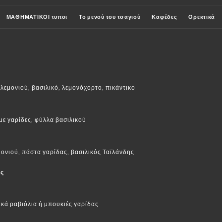
ΜΑΘΗΜΑΤΙΚΟΙ τυποι
Το μενού του τσαγιού
Καφέδες
Ορεκτικά
κινα κρασιά
Λευκά κρασιά
Ροζέ κρασιά
εμονιού, βασιλικό, λεμονόχορτο, πικάντικο
ε γαρίδες, φύλλα βασιλικού
ονιού, πάστα γαρίδας, βασιλικός Ταϊλάνδης
ες
ικά ραβιόλια ή μπουκιές γαρίδας