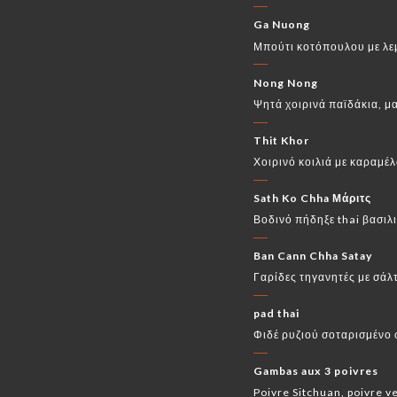
Ga Nuong
Μπούτι κοτόπουλου με λε
Nong Nong
Ψητά χοιρινά παϊδάκια, μ
Thit Khor
Χοιρινό κοιλιά με καραμέ
Sath Ko Chha Μάριτς
Βοδινό πήδηξε thai βασιλι
Ban Cann Chha Satay
Γαρίδες τηγανητές με σάλτ
pad thai
Φιδέ ρυζιού σοταρισμένο 
Gambas aux 3 poivres
Poivre Sitchuan, poivre v