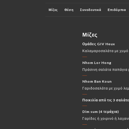
Μίζες
Θέση
Συνοδευτικά
Επιδόρπια
Οι μπύρες
Χωρίς αλκοόλ
Πεπτικά
Κόκ
Μίζες
Ομάδες GIV Heux
Καλαμαροσαλάτα με χυμό λ
Nhom Lor Hong
Πράσινη σαλάτα παπάγια μ
Nhom Ban Koun
Γαριδοσαλάτα με χυμό λεμ
Ποικιλία από τις 3 σαλάτ
Dim sum (4 τεμάχια)
Γαρίδες ή χοιρινό ή λαχαν