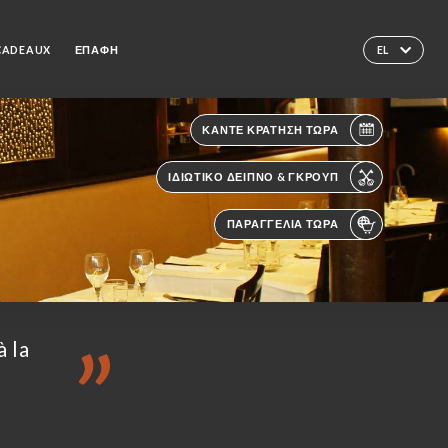
 CADEAUX
ΕΠΑΦΉ
EL
ΚΆΝΤΕ ΚΡΆΤΗΣΗ ΤΏΡΑ
ΙΔΙΩΤΙΚΌ ΔΕΊΠΝΟ & ΓΚΡΟΥΠ
ΠΑΡΑΓΓΕΛΊΑ ΤΏΡΑ
à la