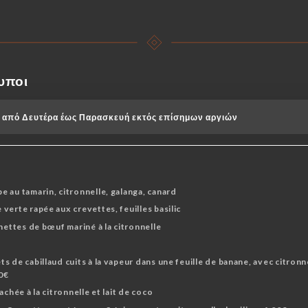
υποι
ρι από Δευτέρα έως Παρασκευή εκτός επίσημων αργιών
 au tamarin, citronnelle, galanga, canard
verte rapée aux crevettes, feuilles basilic
hettes de bœuf mariné à la citronnelle
 de cabillaud cuits à la vapeur dans une feuille de banane, avec citronne
50€
achée à la citronnelle et lait de coco