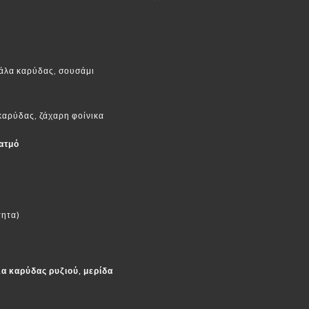
γάλα καρύδας, σουσάμι
καρύδας, ζάχαρη φοίνικα
ατμό
τητα)
α καρύδας ρυζιού, μερίδα