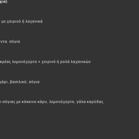
χια)
 με χοιρινό ή λαχανικά
έντα, σόγια
 κρέας λεμονόχορτο + χοιρινό ή ρολά λαχανικών
άρι, βασιλικό, σόγια
 σόγιας με κόκκινο κάρυ, λεμονόχορτο, γάλα καρύδας