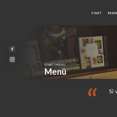
START
RESE
/
START
MENÜ
Menü
Si 