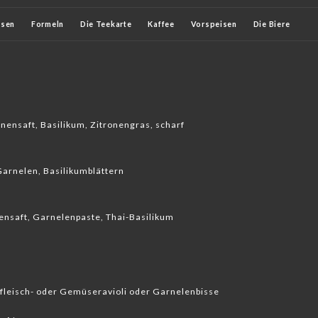
isen
Formeln
Die Teekarte
Kaffee
Vorspeisen
Die Biere
Weißweine
Roséweine
onensaft, Basilikum, Zitronengras, scharf
Garnelen, Basilikumblättern
ensaft, Garnelenpaste, Thai-Basilikum
fleisch- oder Gemüseravioli oder Garnelenbisse