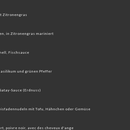
it Zitronengras
en, in Zitronengras mariniert
ell, Fischsauce
Basilikum und grünen Pfeffer
Satay-Sauce (Erdnuss)
Reisfadennudeln mit Tofu, Hähnchen oder Gemüse
ert, poivre noir, avec des cheveux d'ange