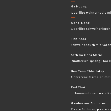
Ga Nuong
Gegrillte Hühnerkeule m
Nong-Nong
Gegrillte Schweinerippch
Thit Khor
Schweinebauch mit Karam
Sath Ko Chha Maric
Rindfleisch sprang Thai-
Ban Cann Chha Satay
Gebratene Garnelen mit 
Pad Thai
In Tamarinde sautierte 
Gambas aux 3 poivres
Poivre Sitchuan, poivre v