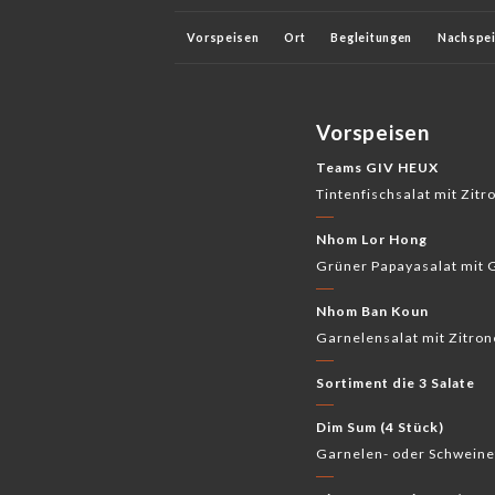
Vorspeisen
Ort
Begleitungen
Nachspe
Alkoholfrei
Verdauungstrakt
Rotweine
Vorspeisen
Teams GIV HEUX
Tintenfischsalat mit Zitr
Nhom Lor Hong
Grüner Papayasalat mit 
Nhom Ban Koun
Garnelensalat mit Zitron
Sortiment die 3 Salate
Dim Sum (4 Stück)
Garnelen- oder Schweine