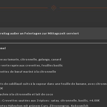
eitag außer an Feiertagen zur Mittagszeit serviert
rmel
 au tamarin, citronnelle, galanga, canard
verte rapée aux crevettes, feuilles basilic
hettes de bœuf mariné à la citronnelle
 de cabillaud cuits à la vapeur dans une feuille de banane, avec citronne
50€
achée à la citronnelle et lait de coco
Crevettes sautées aux 3 épices : satay, citronnelle, basilic, +4.00€
ertes Hähnchen mit grünem Cury, Zitronengras, Kokosmilch