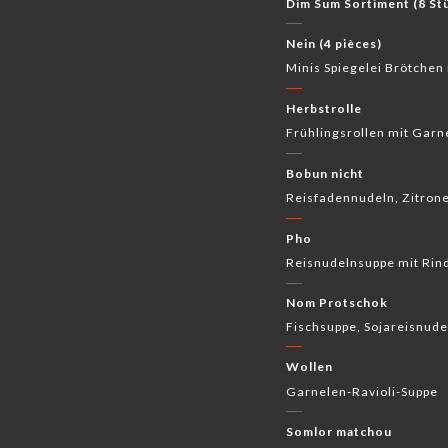
Dim Sum Sortiment (8 St
Nein (4 pièces)
Minis Spiegelei Brötche
Herbstrolle
Frühlingsrollen mit Garn
Bobun nicht
Reisfadennudeln, Zitron
Pho
Reisnudelnsuppe mit Rind
Nom Protschok
Fischsuppe, Sojareisnude
Wollen
Garnelen-Ravioli-Suppe
Somlor matchou