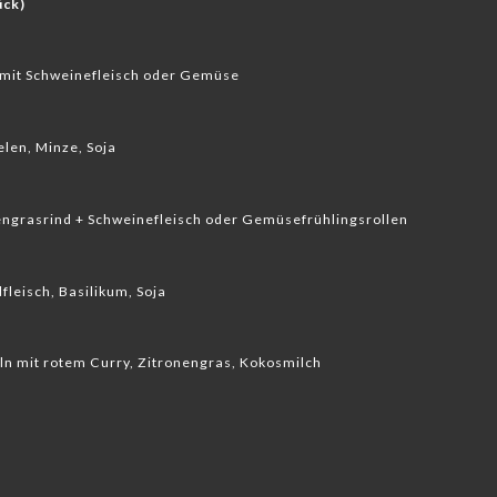
ück)
n mit Schweinefleisch oder Gemüse
elen, Minze, Soja
engrasrind + Schweinefleisch oder Gemüsefrühlingsrollen
fleisch, Basilikum, Soja
ln mit rotem Curry, Zitronengras, Kokosmilch