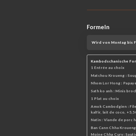
Formeln
Wird von Montag bis Fr
Kambodschanische Fo
1 Entrée au choix
Matchou Kroueng : Soupe
Nhom Lor Hong : Papaye 
Sath ko anh : Minis broc
1 Plat au choix
Amok Cambodgien : Filets
kalfir, lait de coco, +5,
Natin : Viande de porc h
Ban Cann Chha Kroueng : 
Moine Chha Cury: Sauti