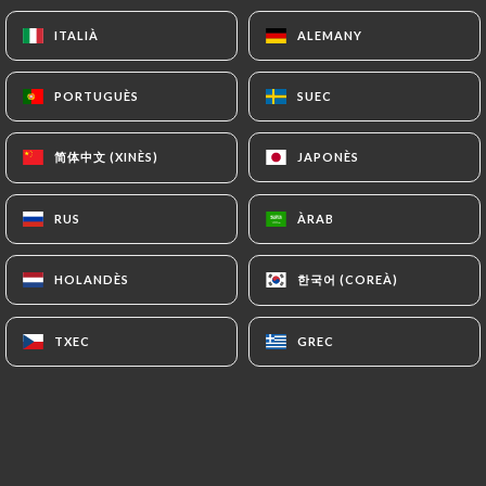
kalfir, lait de coco, +5,50€
ITALIÀ
ITALIÀ
ALEMANY
ALEMANY
Natin : Viande de porc hachée à la
citronnelle et lait de coco
PORTUGUÈS
PORTUGUÈS
SUEC
SUEC
Ban Cann Chha Kroueng : Crevettes
sautées aux 3 épices : satay, citronnelle,
简体中文 (XINÈS)
简体中文 (XINÈS)
JAPONÈS
JAPONÈS
basilic, +4.00€
Moine Chha Cury : Poulet sauté au cury
RUS
RUS
ÀRAB
ÀRAB
vert, citronnelle, lait de coco
한국어 (COREÀ)
한국어 (COREÀ)
HOLANDÈS
HOLANDÈS
Formule Vietnamienne
22€
1 Entrée au choix
TXEC
TXEC
GREC
GREC
Pho : Soupe aux pâtes de riz, lamelles de
bœuf, oignons, fines herbes
Tchai Kao : Raviolis à la vapeur, aux
légumes