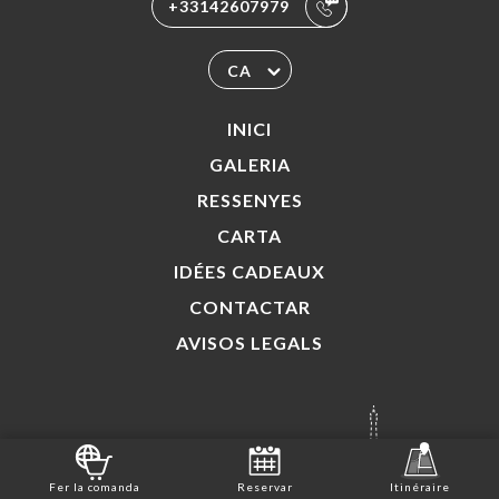
+33142607979
CA
INICI
GALERIA
RESSENYES
CARTA
IDÉES CADEAUX
CONTACTAR
AVISOS LEGALS
LLOC WEB CREAT AMB
EL
Fer la comanda
Reservar
Itinéraire