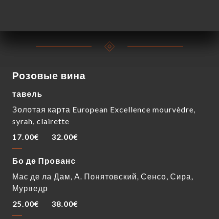
7.50€
Розовые вина
тавель
Золотая карта European Excellence mourvèdre,
syrah, clairette
17.00€
32.00€
Бо де Прованс
Мас де ла Дам, А. Понятовский, Сенсо, Сира,
Мурведр
25.00€
38.00€