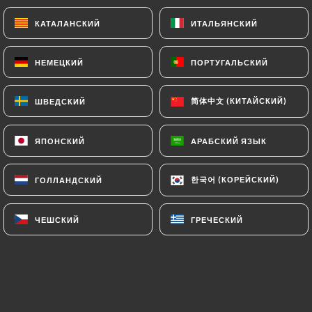
Nhom Lor Hong : Papaye verte rapée aux
crevettes, feuilles basilic
КАТАЛАНСКИЙ
КАТАЛАНСКИЙ
ИТАЛЬЯНСКИЙ
ИТАЛЬЯНСКИЙ
Sath ko anh : Minis brochettes de bœuf
НЕМЕЦКИЙ
НЕМЕЦКИЙ
ПОРТУГАЛЬСКИЙ
ПОРТУГАЛЬСКИЙ
mariné à la citronnelle
1 Plat au choix
简体中文 (КИТАЙСКИЙ)
简体中文 (КИТАЙСКИЙ)
ШВЕДСКИЙ
ШВЕДСКИЙ
Amok Cambodgien : Filets de cabillaud
cuits à la vapeur dans une feuille de
ЯПОНСКИЙ
ЯПОНСКИЙ
АРАБСКИЙ ЯЗЫК
АРАБСКИЙ ЯЗЫК
banane, avec citronnelle, galanga, lime de
kalfir, lait de coco, +5,50€
한국어 (КОРЕЙСКИЙ)
한국어 (КОРЕЙСКИЙ)
ГОЛЛАНДСКИЙ
ГОЛЛАНДСКИЙ
Natin : Viande de porc hachée à la
citronnelle et lait de coco
ЧЕШСКИЙ
ЧЕШСКИЙ
ГРЕЧЕСКИЙ
ГРЕЧЕСКИЙ
Ban Cann Chha Kroueng : Crevettes
sautées aux 3 épices : satay, citronnelle,
basilic, +4.00€
Moine Chha Cury: обжаренная курица с
зеленым кари, лемонграссом и