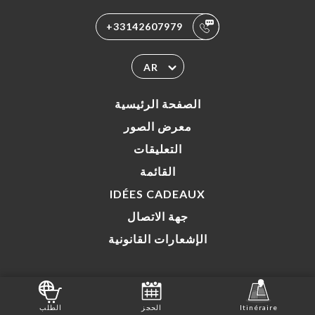
+33142607979
AR
الصفحة الرئيسية
معرض الصور
التعليقات
القائمة
IDÉES CADEAUX
جهة الاتصال
الإشعارات القانونية
Itinéraire
الحجز
الطلب
أنشئ الموقع
في