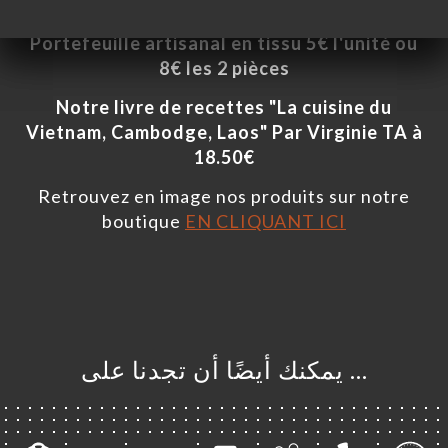
Théière en fonte avec 4 tasses à 48€
Portefeuille artisanal en tissu 5€ l'unité ou
8€ les 2 pièces
Notre livre de recettes "La cuisine du
Vietnam, Cambodge, Laos" Par Virginie TA à
18.50€
Retrouvez en image nos produits sur notre
boutique
EN CLIQUANT ICI
… يمكنك أيضًا أن تجدنا على