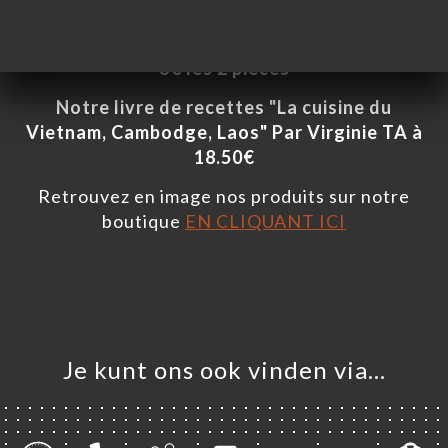
Théière en fonte avec 4 tasses à 48€
Portefeuille artisanal en tissu 5€ l'unité ou
8€ les 2 pièces
Notre livre de recettes "La cuisine du
ME
Vietnam, Cambodge, Laos" Par Virginie TA à
VEREN
18.50€
ELLEN
Retrouvez en image nos produits sur notre
ERIJ
boutique
EN CLIQUANT ICI
IEW
NU
AUX
TACT
Je kunt ons ook vinden via…