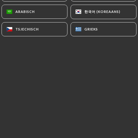
NL
MENU
한국어 (KOREAANS)
한국어 (KOREAANS)
ARABISCH
ARABISCH
TSJECHISCH
TSJECHISCH
GRIEKS
GRIEKS
/
HOME
IDÉES CADEAUX
IDÉES CADEAUX