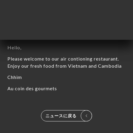
Bonjour,
Avec les premières chaleurs, venez vous reffraichir
et déguster nos spécialités Vietnamiennes et
Cambodgiennes, dans notre restaurant climatisé.
Hello,
Please welcome to our air contioning restaurant.
Enjoy our fresh food from Vietnam and Cambodia
Chhim
Au coin des gourmets
ーム
約
ニュースに戻る
文
ラリ