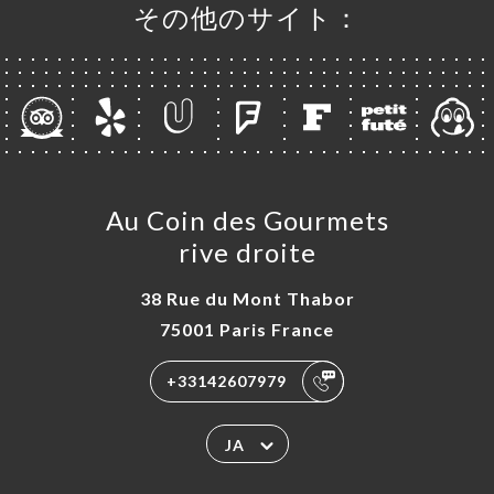
その他のサイト：
ュー
ュー
S
EAUX
絡先
Au Coin des Gourmets
rive droite
38 Rue du Mont Thabor
75001 Paris France
+33142607979
JA