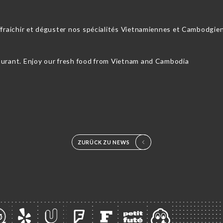
ffraichir et déguster nos spécialités Vietnamiennes et Cambodgien
aurant. Enjoy our fresh food from Vietnam and Cambodia
ZURÜCK ZU NEWS