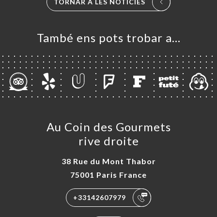
TORNAR A LES NOTÍCIES
NDA
ERIA
També ens pots trobar a…
ENYES
RTA
AUX
ACTAR
Au Coin des Gourmets
rive droite
38 Rue du Mont Thabor
75001 Paris France
+33142607979