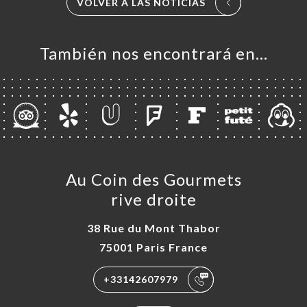
VOLVER A LAS NOTICIAS
IDO
ERÍA
EÑA
También nos encontrará en…
NÚ
AUX
ACTO
Au Coin des Gourmets
rive droite
38 Rue du Mont Thabor
75001 Paris France
+33142607979