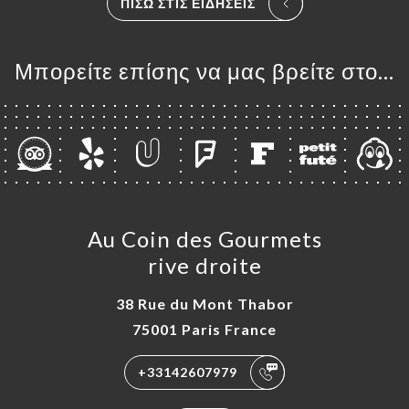
ΠΊΣΩ ΣΤΙΣ ΕΙΔΉΣΕΙΣ
ΓΕΛΊΑ
ΡΑΦΊΕΣ
ΤΙΚΉ
Μπορείτε επίσης να μας βρείτε στο...
ΝΟΎ
UX
ΑΦΉ
Au Coin des Gourmets
rive droite
38 Rue du Mont Thabor
75001 Paris France
+33142607979