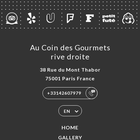
IEWS
NU
S
EAUX
TACT
Au Coin des Gourmets
rive droite
38 Rue du Mont Thabor
75001 Paris France
+33142607979
EN
HOME
GALLERY