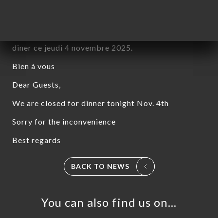
Chères clientes, chers clients,
Nous serons exceptionnellement fermés pour le
diner ce jeudi 4 novembre 2025.
Bien à vous
Dear Guests,
We are closed for dinner tonight Nov. 4th
Sorry for the inconvenience
Best regards
ME
BACK TO NEWS
OK
DER
You can also find us on…
LERY