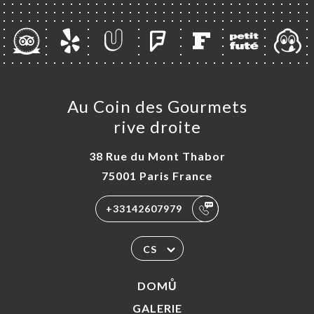
ENZE
ÍDKA
AUX
TAKT
Au Coin des Gourmets
rive droite
38 Rue du Mont Thabor
75001 Paris France
+33142607979
CS
DOMŮ
GALERIE