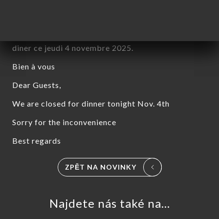
Chères clientes, chers clients,
Nous serons exceptionnellement fermés pour le
diner ce jeudi 4 novembre 2025.
Bien à vous
Dear Guests,
We are closed for dinner tonight Nov. 4th
Sorry for the inconvenience
Best regards
MŮ
ZPĚT NA NOVINKY
VOVAT
DNAT
Najdete nás také na...
ERIE