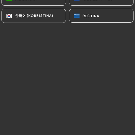
rive droite
한국어 (KOREJŠTINA)
한국어 (KOREJŠTINA)
ŘEČTINA
ŘEČTINA
38 Rue du Mont Thabor
75001 Paris France
+33142607979
Jméno
E-mail