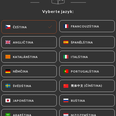
CS
NABÍDKA
Vyberte jazyk:
Vyberte jazyk:
FRANCOUZŠTINA
FRANCOUZŠTINA
ČEŠTINA
ČEŠTINA
ANGLIČTINA
ANGLIČTINA
ŠPANĚLŠTINA
ŠPANĚLŠTINA
/
DOMŮ
KONTAKT
KATALÁNŠTINA
KATALÁNŠTINA
ITALŠTINA
ITALŠTINA
Kontakt
NĚMČINA
NĚMČINA
PORTUGALŠTINA
PORTUGALŠTINA
简体中文 (ČÍNŠTINA)
简体中文 (ČÍNŠTINA)
ŠVÉDŠTINA
ŠVÉDŠTINA
JAPONŠTINA
JAPONŠTINA
RUŠTINA
RUŠTINA
Au Coin des Gourmets
ARABŠTINA
ARABŠTINA
NIZOZEMŠTINA
NIZOZEMŠTINA