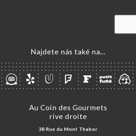
VOVAT
DNAT
ERIE
ENZE
ÍDKA
Najdete nás také na...
AUX
TAKT
Au Coin des Gourmets
rive droite
38 Rue du Mont Thabor