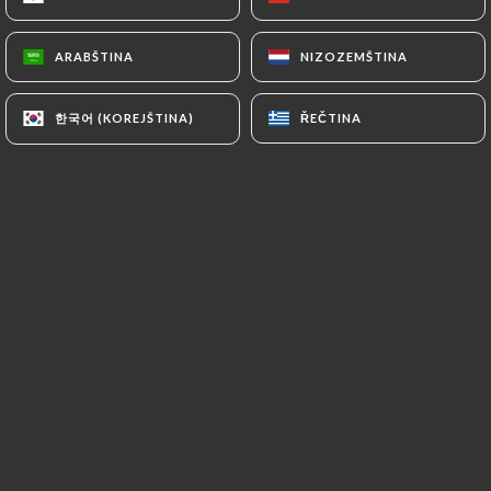
ARABŠTINA
ARABŠTINA
NIZOZEMŠTINA
NIZOZEMŠTINA
Hodnotil uživatel Virginie
VG
Ginsbourger
한국어 (KOREJŠTINA)
한국어 (KOREJŠTINA)
ŘEČTINA
ŘEČTINA
5/5
26/05/2026
•
06:18
Hodnotil uživatel Alexandre Biaggi
AB
5/5
17/05/2026
•
03:25
Hodnotil uživatel Oscar van Elten
OVE
4/5
Great service and food.
16/05/2026
•
06:44