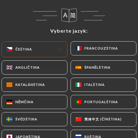
CS
NABÍDKA
Vyberte jazyk:
Vyberte jazyk:
FRANCOUZŠTINA
FRANCOUZŠTINA
ČEŠTINA
ČEŠTINA
/
DOMŮ
RECENZE
ANGLIČTINA
ANGLIČTINA
ŠPANĚLŠTINA
ŠPANĚLŠTINA
Recenze
KATALÁNŠTINA
KATALÁNŠTINA
ITALŠTINA
ITALŠTINA
NĚMČINA
NĚMČINA
PORTUGALŠTINA
PORTUGALŠTINA
562 recenze společnosti Uniiti
4.7 / 5
简体中文 (ČÍNŠTINA)
简体中文 (ČÍNŠTINA)
ŠVÉDŠTINA
ŠVÉDŠTINA
100% skutečné, ověřené recenze.
JAPONŠTINA
JAPONŠTINA
RUŠTINA
RUŠTINA