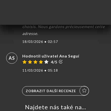
PF
5/5
Restaurant recommandé à juste titre.
Nous avons pu apprécier entrées et plats
choisis. Nous gardons précieusement cette
adresse.
18/03/2026
•
02:57
Hodnotil uživatel Ana Seguí
AS
4/5
11/03/2026
•
05:18
ZOBRAZIT DALŠÍ RECENZE
Najdete nás také na...