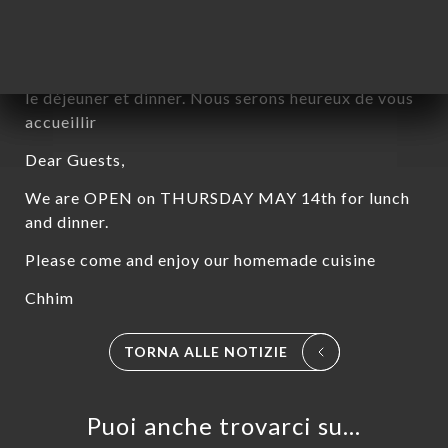
Chères clientes, chers clients,
JEUDI 14 MAI 2026, le restaurant est ouvert pour
le déjeuner et dinner. Nous serons heureux de vous
accueillir
Dear Guests,
We are OPEN on THURSDAY MAY 14th for lunch
and dinner.
Please come and enjoy our homemade cuisine
Chhim
A
TORNA ALLE NOTIZIE
LE
NOTA
INA
Puoi anche trovarci su…
ERIA