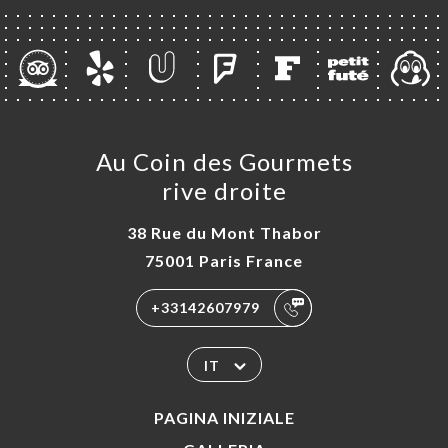
SIONE
NU
AUX
ATTO
Au Coin des Gourmets
rive droite
38 Rue du Mont Thabor
75001 Paris France
+33142607979
IT
PAGINA INIZIALE