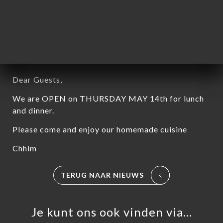
Chères clientes, chers clients,
JEUDI 14 MAI 2026, le restaurant est ouvert pour
le déjeuner et dinner. Nous serons heureux de vous
accueillir
Dear Guests,
We are OPEN on THURSDAY MAY 14th for lunch
and dinner.
Please come and enjoy our homemade cuisine
Chhim
TERUG NAAR NIEUWS
ME
VEREN
ELLEN
Je kunt ons ook vinden via…