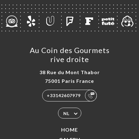
ERIJ
IEW
NU
AUX
TACT
Au Coin des Gourmets
rive droite
38 Rue du Mont Thabor
75001 Paris France
+33142607979
NL
HOME