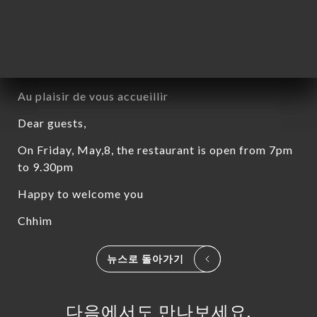
Chères clientes, chers clients,
Le restaurant sera ouvert le Vendredi 8 Mai 2026,
de 19h à 21h30.
Au plaisir de vous accueillir
Dear guests,
On Friday, May,8, the restaurant is open from 7pm
to 9.30pm
Happy to welcome you
Chhim
뉴스로 돌아가기
하기
하기
다음에서도 만나보세요.
러리