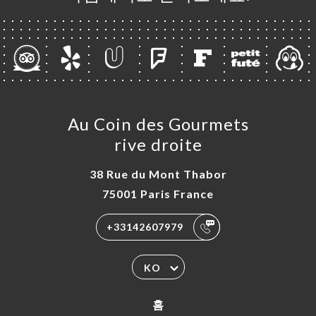
뷰
뉴
S
EAUX
락처
Au Coin des Gourmets
rive droite
38 Rue du Mont Thabor
75001 Paris France
+33142607979
KO
홈