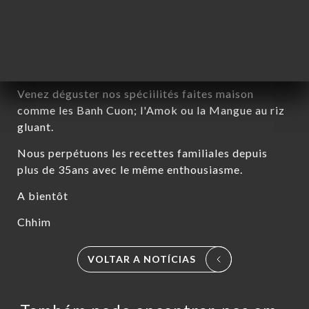
Chères clientes, chers clients,
Nous sommes ravis de vous accueillir à nouveau ce
Mardi 26 Aout à midi.
Venez déguster nos spéciilités faites maison
comme les Banh Cuon; l'Amok ou la Mangue au riz
gluant.
Nous perpétuons les recettes familiales depuis
plus de 35ans avec le même enthousiasme.
A bientôt
Chhim
NA
AL
VOLTAR A NOTÍCIAS
RVAR
IDO