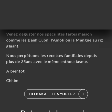
Chères clientes, chers clients,
Nous sommes ravis de vous accueillir à nouveau ce
Mardi 26 Aout à midi.
Venez déguster nos spéciilités faites maison
comme les Banh Cuon; l'Amok ou la Mangue au riz
gluant.
Nous perpétuons les recettes familiales depuis
plus de 35ans avec le même enthousiasme.
A bientôt
Chhim
EM
TILLBAKA TILL NYHETER
KA
TÄLL
LERI