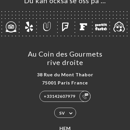
Du kan också se oss på …
ÖMEN
NY
AUX
TAKT
Au Coin des Gourmets
rive droite
38 Rue du Mont Thabor
75001 Paris France
+33142607979
SV
HEM