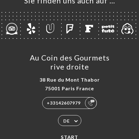
Sie finden uns auch auf …
RTUNG
NÜ
AUX
TAKT
Au Coin des Gourmets
rive droite
38 Rue du Mont Thabor
75001 Paris France
+33142607979
DE
START