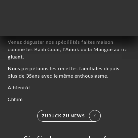
Chères clientes, chers clients,
Nous sommes ravis de vous accueillir à nouveau ce
Mardi 26 Aout à midi.
Venez déguster nos spéciilités faites maison
comme les Banh Cuon; l'Amok ou la Mangue au riz
gluant.
Nous perpétuons les recettes familiales depuis
plus de 35ans avec le même enthousiasme.
A bientôt
Chhim
ART
ZURÜCK ZU NEWS
VIEREN
LLUNG
ERIE