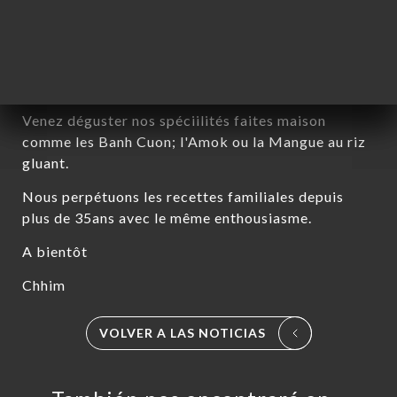
Chères clientes, chers clients,
Nous sommes ravis de vous accueillir à nouveau ce
Mardi 26 Aout à midi.
Venez déguster nos spéciilités faites maison
comme les Banh Cuon; l'Amok ou la Mangue au riz
gluant.
Nous perpétuons les recettes familiales depuis
plus de 35ans avec le même enthousiasme.
A bientôt
Chhim
CIO
VOLVER A LAS NOTICIAS
ERVA
IDO
ERÍA