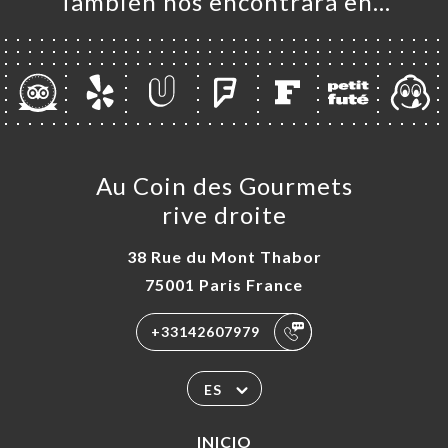
También nos encontrará en…
EÑA
NÚ
AUX
ACTO
Au Coin des Gourmets
rive droite
38 Rue du Mont Thabor
75001 Paris France
+33142607979
ES
INICIO